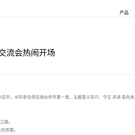
产品
交流会热闹开场
州召开，400多位供应商伙伴齐聚一堂。主题意义非凡：守正·共进·麦向
行之路。
友的欢聚。