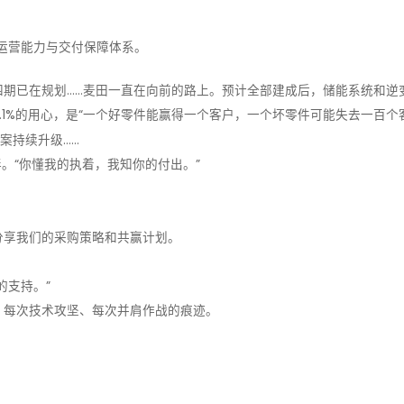
运营能力与交付保障体系。
四期已在规划……麦田一直在向前的路上。预计全部建成后，储能系统和逆
99.1%的用心，是“一个好零件能赢得一个客户，一个坏零件可能失去一百个
方案持续升级……
伴。“你懂我的执着，我知你的付出。”
分享我们的采购策略和共赢计划。
的支持。”
、每次技术攻坚、每次并肩作战的痕迹。