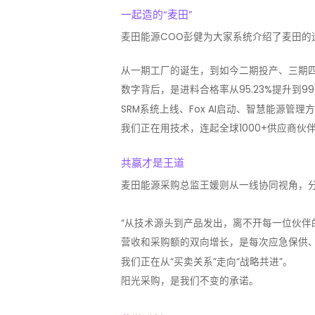
一起造的“麦田”
麦田能源COO彭健为大家系统介绍了麦田的
从一期工厂的诞生，到如今二期投产、三期
数字背后，是进料合格率从95.23%提升到
SRM系统上线、Fox AI启动、智慧能源管理
我们正在用技术，连起全球1000+供应商伙
共赢才是王道
麦田能源采购总监王媛则从一线协同视角，
“从技术源头到产品发出，离不开每一位伙伴
营收和采购额的双向增长，是每次应急保供
我们正在从“买卖关系”走向“战略共进”。
阳光采购，是我们不变的承诺。