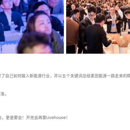
述了自己如何踏入新能源行业，并以五个关键词总结麦田能源一路走来的
而准。
更是聚会！开完会再聚Livehouse！